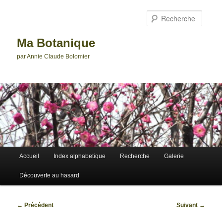
Aller
au
Reche
contenu
principal
Ma Botanique
par Annie Claude Bolomier
Menu
Accueil
Index alphabetique
Recherche
Galerie
principal
Découverte au hasard
Navigation
←
Précédent
Suivant
→
des