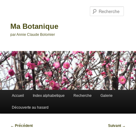
Aller
au
Reche
contenu
principal
Ma Botanique
par Annie Claude Bolomier
Menu
Accueil
Index alphabetique
Recherche
Galerie
principal
Découverte au hasard
Navigation
←
Précédent
Suivant
→
des