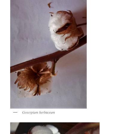
Gossypium herbaceum