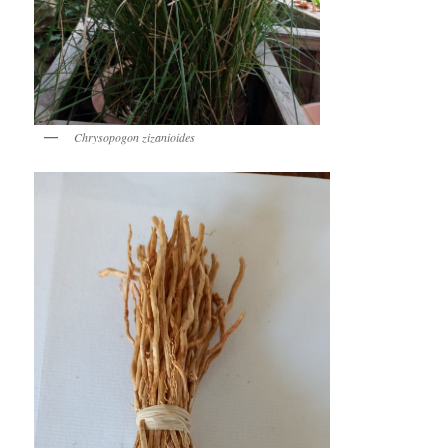
Chrysopogon zizanioides