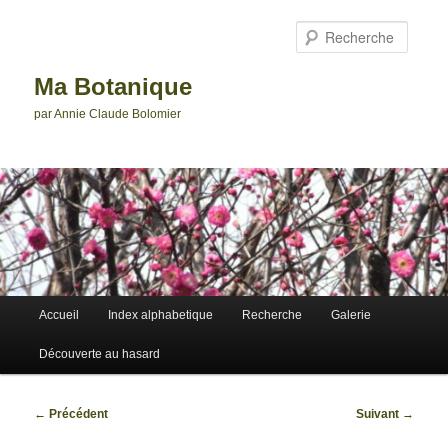
Aller
au
Reche
contenu
principal
Ma Botanique
par Annie Claude Bolomier
Menu
Accueil
Index alphabetique
Recherche
Galerie
principal
Découverte au hasard
Navigation
←
Précédent
Suivant
→
des