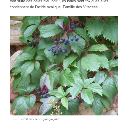
font suite des baies bleu noir. Ces baies sont toxiques elles
contiennent de l’acide oxalique. Famille des Vitacées.
Parthenocissus quinquefolia