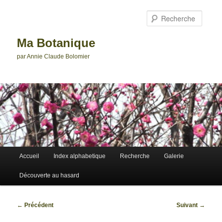
Aller
au
Reche
contenu
principal
Ma Botanique
par Annie Claude Bolomier
Menu
Accueil
Index alphabetique
Recherche
Galerie
principal
Découverte au hasard
Navigation
←
Précédent
Suivant
→
des