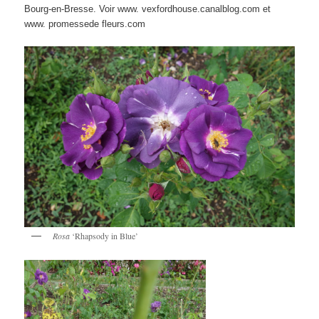
Bourg-en-Bresse. Voir www. vexfordhouse.canalblog.com et
www. promessede fleurs.com
Rosa
‘Rhapsody in Blue’