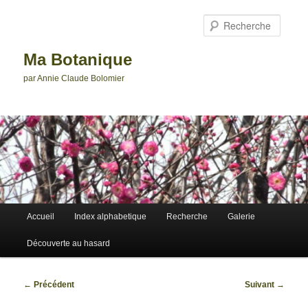
Aller
au
Reche
contenu
principal
Ma Botanique
par Annie Claude Bolomier
Menu
Accueil
Index alphabetique
Recherche
Galerie
principal
Découverte au hasard
Navigation
←
Précédent
Suivant
→
des