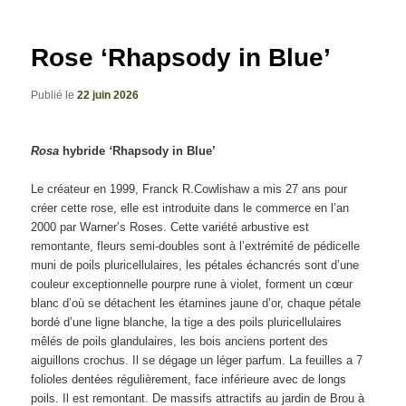
articles
Rose ‘Rhapsody in Blue’
Publié le
22 juin 2026
Rosa
hybride
‘
Rhapsody in Blue’
Le créateur en 1999, Franck R.Cowlishaw a mis 27 ans pour
créer cette rose, elle est introduite dans le commerce en l’an
2000 par Warner’s Roses. Cette variété arbustive est
remontante, fleurs semi-doubles sont à l’extrémité de pédicelle
muni de poils pluricellulaires, les pétales échancrés sont d’une
couleur exceptionnelle pourpre rune à violet, forment un cœur
blanc d’où se détachent les étamines jaune d’or, chaque pétale
bordé d’une ligne blanche, la tige a des poils pluricellulaires
mêlés de poils glandulaires, les bois anciens portent des
aiguillons crochus. Il se dégage un léger parfum. La feuilles a 7
folioles dentées régulièrement, face inférieure avec de longs
poils. Il est remontant. De massifs attractifs au jardin de Brou à