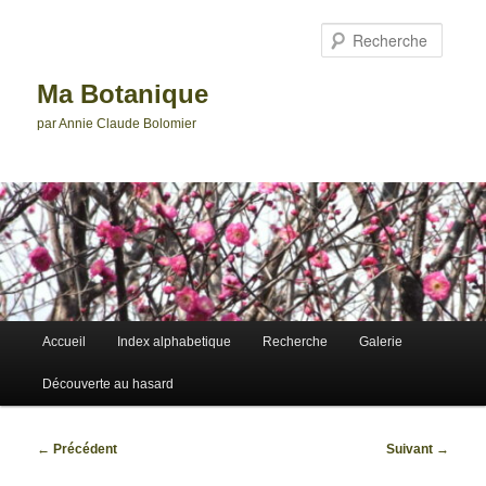
Aller
au
Reche
contenu
principal
Ma Botanique
par Annie Claude Bolomier
Menu
Accueil
Index alphabetique
Recherche
Galerie
principal
Découverte au hasard
Navigation
←
Précédent
Suivant
→
des