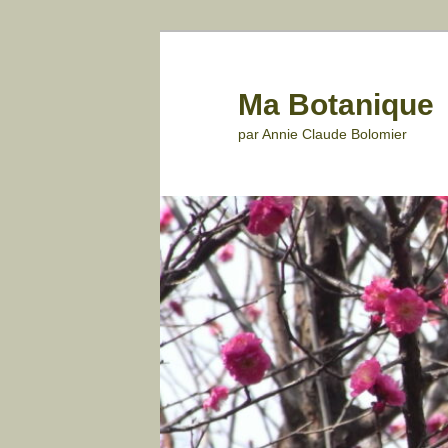
Aller
au
contenu
Ma Botanique
principal
par Annie Claude Bolomier