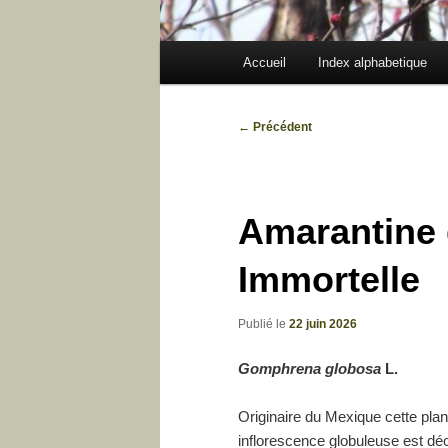
Menu
Accueil
Index alphabetique
principal
Navigation
←
Précédent
des
articles
Amarantine 
Immortelle
Publié le
22 juin 2026
Gomphrena globosa
L.
Originaire du Mexique cette plan
inflorescence globuleuse est déc