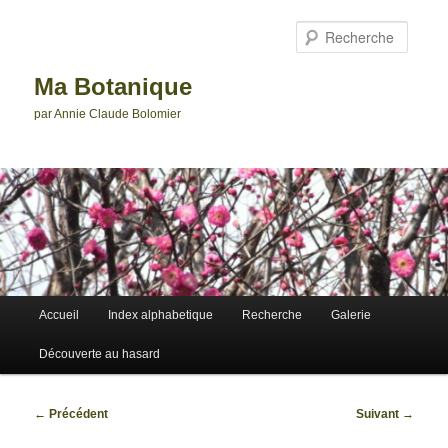
Aller
au
Reche
contenu
principal
Ma Botanique
par Annie Claude Bolomier
Menu
Accueil
Index alphabetique
Recherche
Galerie
principal
Découverte au hasard
Navigation
←
Précédent
Suivant
→
des