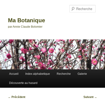
Aller
au
Reche
contenu
principal
Ma Botanique
par Annie Claude Bolomier
Menu
Accueil
Index alphabetique
Recherche
Galerie
principal
Découverte au hasard
Navigation
←
Précédent
Suivant
→
des