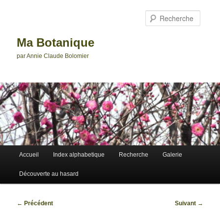
Aller
au
Reche
contenu
principal
Ma Botanique
par Annie Claude Bolomier
Menu
Accueil
Index alphabetique
Recherche
Galerie
principal
Découverte au hasard
Navigation
←
Précédent
Suivant
→
des