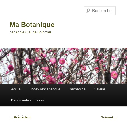
Aller
au
Reche
contenu
principal
Ma Botanique
par Annie Claude Bolomier
Menu
Accueil
Index alphabetique
Recherche
Galerie
principal
Découverte au hasard
Navigation
←
Précédent
Suivant
→
des