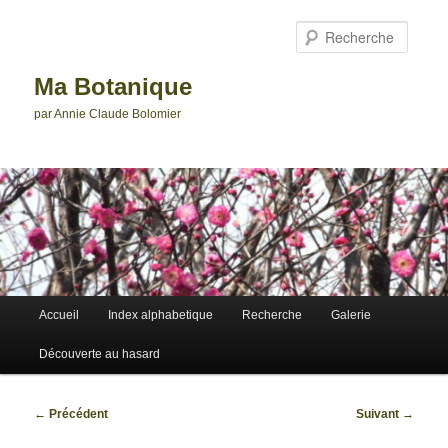
Aller
au
Reche
contenu
principal
Ma Botanique
par Annie Claude Bolomier
Menu
Accueil
Index alphabetique
Recherche
Galerie
principal
Découverte au hasard
Navigation
←
Précédent
Suivant
→
des