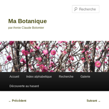
Aller
au
Reche
contenu
principal
Ma Botanique
par Annie Claude Bolomier
Menu
Accueil
Index alphabetique
Recherche
Galerie
principal
Découverte au hasard
Navigation
←
Précédent
Suivant
→
des