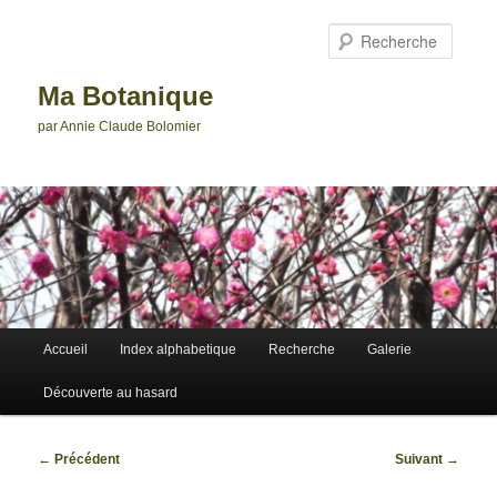
Aller
au
Reche
contenu
principal
Ma Botanique
par Annie Claude Bolomier
Menu
Accueil
Index alphabetique
Recherche
Galerie
principal
Découverte au hasard
Navigation
←
Précédent
Suivant
→
des