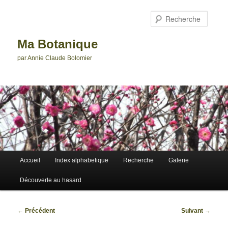
Aller
au
Reche
contenu
principal
Ma Botanique
par Annie Claude Bolomier
Menu
Accueil
Index alphabetique
Recherche
Galerie
principal
Découverte au hasard
Navigation
←
Précédent
Suivant
→
des