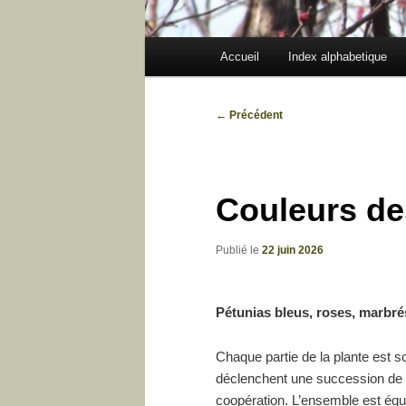
Menu
Accueil
Index alphabetique
principal
Navigation
←
Précédent
des
articles
Couleurs des
Publié le
22 juin 2026
Pétunias bleus, roses, marbré
Chaque partie de la plante est s
déclenchent une succession de 
coopération. L’ensemble est équil