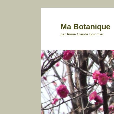
Aller
au
contenu
Ma Botanique
principal
par Annie Claude Bolomier