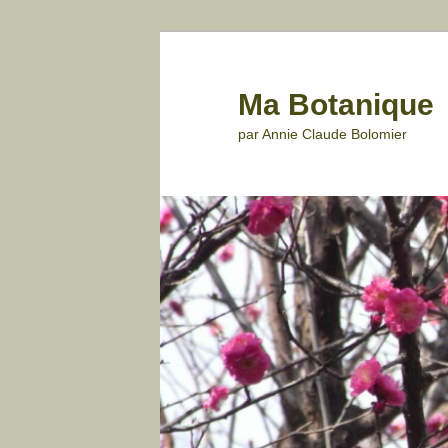
Aller
au
contenu
Ma Botanique
principal
par Annie Claude Bolomier