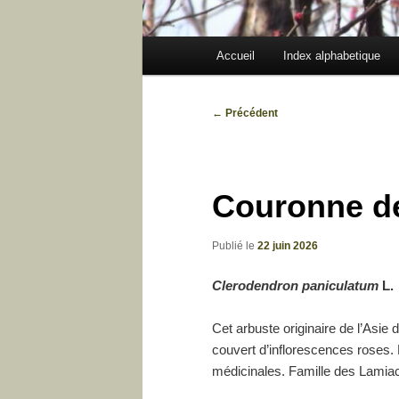
Menu
Accueil
Index alphabetique
principal
Navigation
←
Précédent
des
articles
Couronne de
Publié le
22 juin 2026
Clerodendron paniculatum
L.
Cet arbuste originaire de l’Asie
couvert d’inflorescences roses. 
médicinales. Famille des Lami