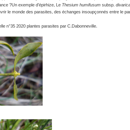
isance ?Un exemple d’épirhize, Le
Thesium humifusum
subsp.
divaric
rir le monde des parasites, des échanges insoupçonnés entre le par
lle n°35 2020 plantes parasites par C.Dabonneville.