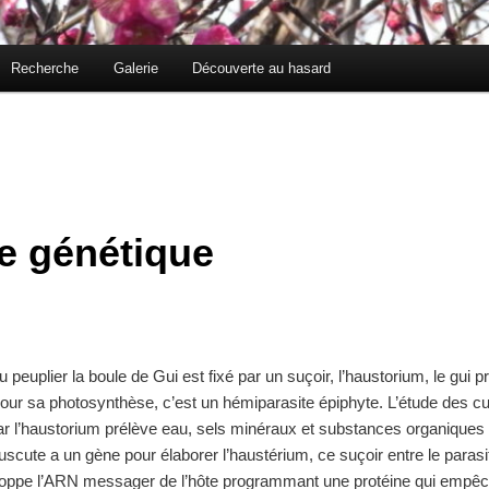
Recherche
Galerie
Découverte au hasard
te génétique
euplier la boule de Gui est fixé par un suçoir, l’haustorium, le gui p
ur sa photosynthèse, c’est un hémiparasite épiphyte. L’étude des c
r l’haustorium prélève eau, sels minéraux et substances organiques de 
scute a un gène pour élaborer l’haustérium, ce suçoir entre le parasite
pe l’ARN messager de l’hôte programmant une protéine qui empêche 