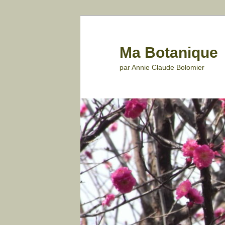
Aller
au
contenu
Ma Botanique
principal
par Annie Claude Bolomier