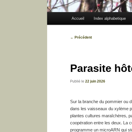
Menu
Accueil
Index alphabetique
principal
Navigation
←
Précédent
des
articles
Parasite hô
Publié le
22 juin 2026
Sur la branche du pommier ou du p
dans les vaisseaux du xylème po
plantes cultures maraîchères, pa
coopération entre les deux. La cu
programme un microARN qui stop