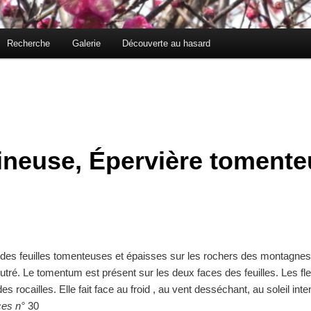
Recherche
Galerie
Découverte au hasard
aineuse, Épervière toment
des feuilles tomenteuses et épaisses sur les rochers des montagnes 
tré. Le tomentum est présent sur les deux faces des feuilles. Les fle
des rocailles. Elle fait face au froid , au vent desséchant, au soleil int
èces n°
30