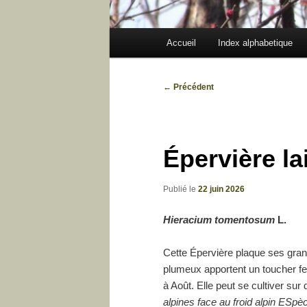
Menu
Accueil
Index alphabetique
principal
Navigation
←
Précédent
des
articles
Épervière l
Publié le
22 juin 2026
Hieracium tomentosum
L.
Cette Épervière plaque ses gran
plumeux apportent un toucher feu
à Août. Elle peut se cultiver sur 
alpines face au froid alpin ESp