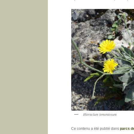
Hieracium tomentosum
Ce contenu a été publié dans
parcs d