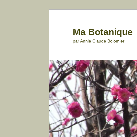
Aller
au
contenu
Ma Botanique
principal
par Annie Claude Bolomier