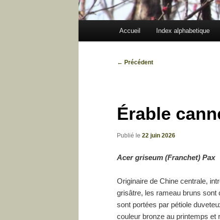
Menu
Accueil
Index alphabetique
principal
Navigation
←
Précédent
des
articles
Érable canne
Publié le
22 juin 2026
Acer griseum (Franchet) Pax
Originaire de Chine centrale, int
grisâtre, les rameau bruns sont d
sont portées par pétiole duveteu
couleur bronze au printemps et r