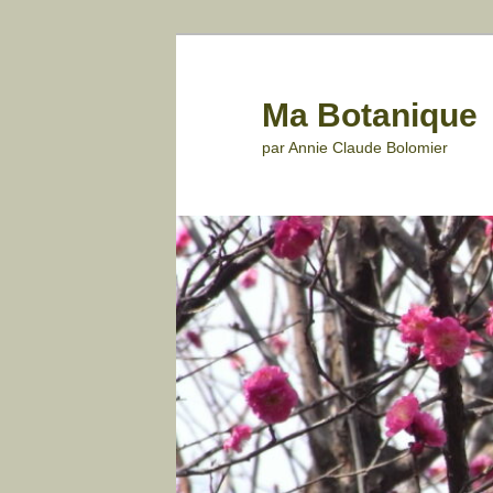
Aller
au
contenu
Ma Botanique
principal
par Annie Claude Bolomier