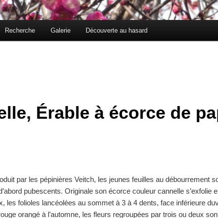
Recherche
Galerie
Découverte au hasard
lle, Érable à écorce de pa
roduit par les pépinières Veitch, les jeunes feuilles au débourrement 
’abord pubescents. Originale son écorce couleur cannelle s’exfolie en r
x, les folioles lancéolées au sommet à 3 à 4 dents, face inférieure du
ouge orangé à l’automne, les fleurs regroupées par trois ou deux sont 