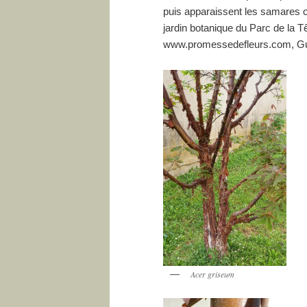
puis apparaissent les samares co
jardin botanique du Parc de la 
www.promessedefleurs.com, Guid
Acer griseum