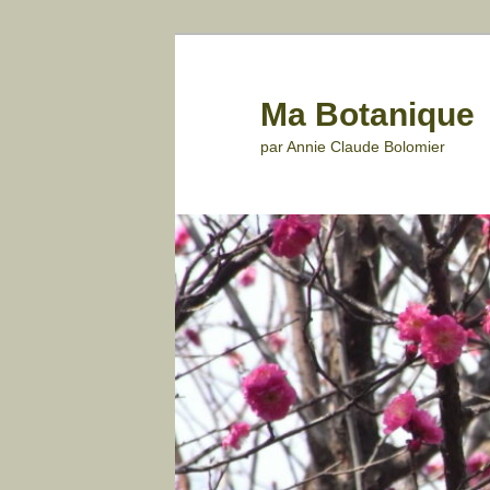
Aller
au
contenu
Ma Botanique
principal
par Annie Claude Bolomier