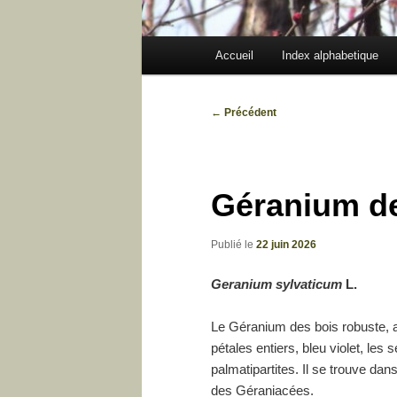
Menu
Accueil
Index alphabetique
principal
Navigation
←
Précédent
des
articles
Géranium de
Publié le
22 juin 2026
Geranium sylvaticum
L.
Le Géranium des bois robuste, a
pétales entiers, bleu violet, les 
palmatipartites. Il se trouve dan
des Géraniacées.