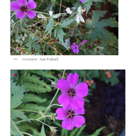
Geranium ‘
Ann Folkard’