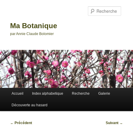
Aller
au
Reche
contenu
principal
Ma Botanique
par Annie Claude Bolomier
Menu
Accueil
Index alphabetique
Recherche
Galerie
principal
Découverte au hasard
Navigation
←
Précédent
Suivant
→
des