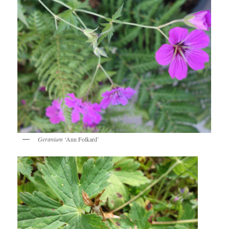
Geranium
‘Ann Folkard’