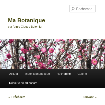
Aller
au
Reche
contenu
principal
Ma Botanique
par Annie Claude Bolomier
Menu
Accueil
Index alphabetique
Recherche
Galerie
principal
Découverte au hasard
Navigation
←
Précédent
Suivant
→
des