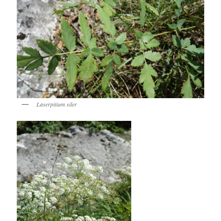
Laserpitium siler