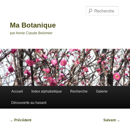
Aller
au
Reche
contenu
principal
Ma Botanique
par Annie Claude Bolomier
Menu
Accueil
Index alphabetique
Recherche
Galerie
principal
Découverte au hasard
Navigation
←
Précédent
Suivant
→
des