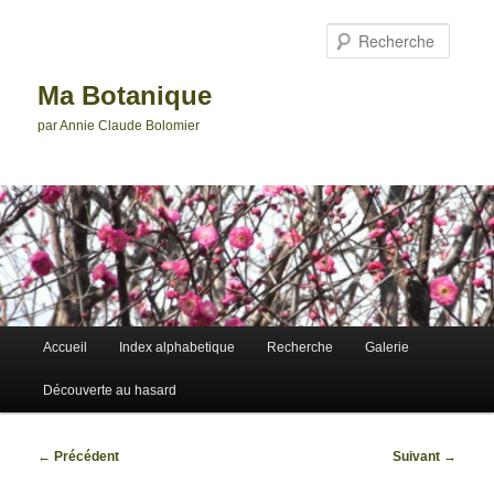
Aller
au
Reche
contenu
principal
Ma Botanique
par Annie Claude Bolomier
Menu
Accueil
Index alphabetique
Recherche
Galerie
principal
Découverte au hasard
Navigation
←
Précédent
Suivant
→
des