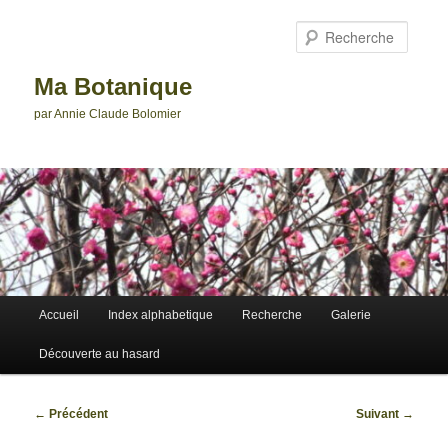
Aller
au
Reche
contenu
principal
Ma Botanique
par Annie Claude Bolomier
Menu
Accueil
Index alphabetique
Recherche
Galerie
principal
Découverte au hasard
Navigation
←
Précédent
Suivant
→
des