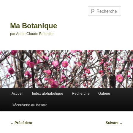
Aller
au
Reche
contenu
principal
Ma Botanique
par Annie Claude Bolomier
Menu
Accueil
Index alphabetique
Recherche
Galerie
principal
Découverte au hasard
Navigation
←
Précédent
Suivant
→
des