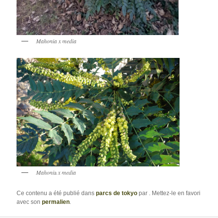
Mahonia x media
Mahoni
a
x media
Ce contenu a été publié dans
parcs de tokyo
par
. Mettez-le en favori
avec son
permalien
.