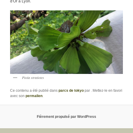
d’Or à Lyon.
Pistia stratiotes
Ce contenu a été publié dans
parcs de tokyo
par
. Mettez-le en favori
avec son
permalien
.
Fièrement propulsé par WordPress