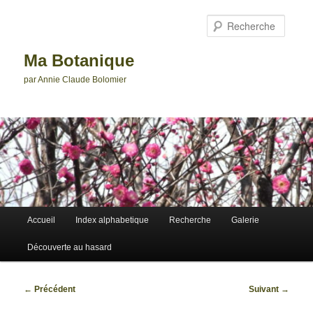
Aller
au
Reche
contenu
principal
Ma Botanique
par Annie Claude Bolomier
Menu
Accueil
Index alphabetique
Recherche
Galerie
principal
Découverte au hasard
Navigation
←
Précédent
Suivant
→
des