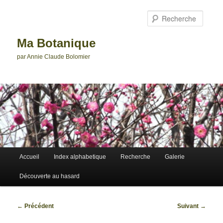
Aller
au
Reche
contenu
principal
Ma Botanique
par Annie Claude Bolomier
Menu
Accueil
Index alphabetique
Recherche
Galerie
principal
Découverte au hasard
Navigation
←
Précédent
Suivant
→
des