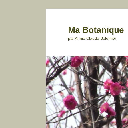
Aller
au
contenu
Ma Botanique
principal
par Annie Claude Bolomier