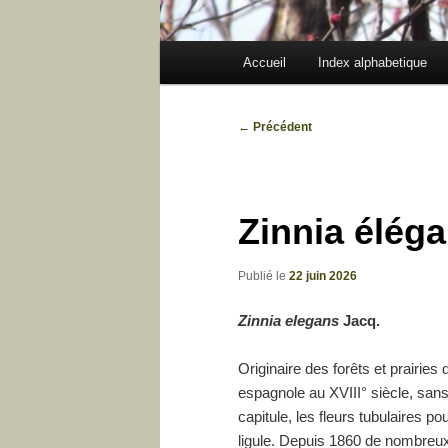
Menu
Accueil
Index alphabetique
principal
Navigation
←
Précédent
des
articles
Zinnia éléga
Publié le
22 juin 2026
Zinnia elegans
Jacq.
Originaire des forêts et prairies
espagnole au XVIII° siècle, sans 
capitule, les fleurs tubulaires p
ligule. Depuis 1860 de nombreux 