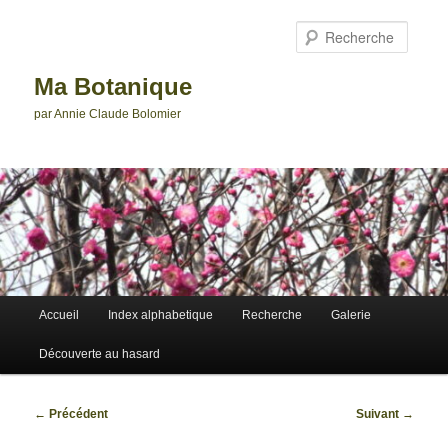
Aller
au
Reche
contenu
principal
Ma Botanique
par Annie Claude Bolomier
Menu
Accueil
Index alphabetique
Recherche
Galerie
principal
Découverte au hasard
Navigation
←
Précédent
Suivant
→
des