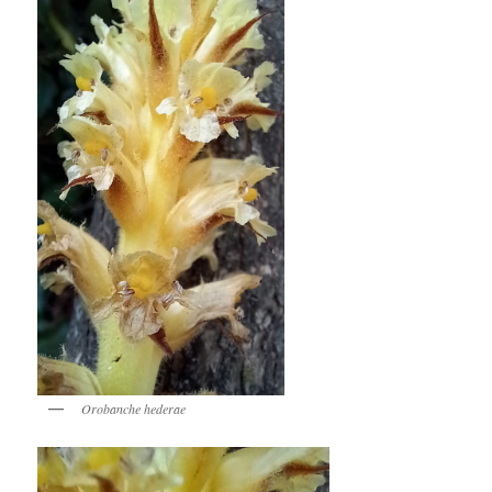
Orobanche hederae