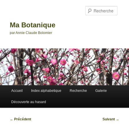
Aller
au
Reche
contenu
principal
Ma Botanique
par Annie Claude Bolomier
Menu
Accueil
Index alphabetique
Recherche
Galerie
principal
Découverte au hasard
Navigation
←
Précédent
Suivant
→
des