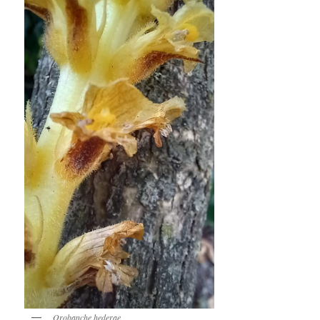
Orobanche hederae