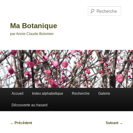
Aller
au
Reche
contenu
principal
Ma Botanique
par Annie Claude Bolomier
Menu
Accueil
Index alphabetique
Recherche
Galerie
principal
Découverte au hasard
Navigation
←
Précédent
Suivant
→
des