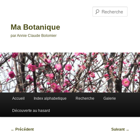
Aller
au
Reche
contenu
principal
Ma Botanique
par Annie Claude Bolomier
Menu
Accueil
Index alphabetique
Recherche
Galerie
principal
Découverte au hasard
Navigation
←
Précédent
Suivant
→
des