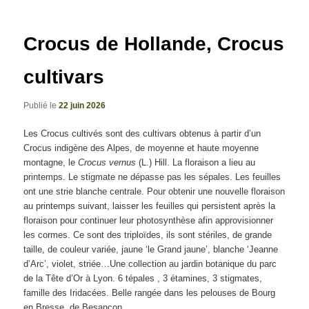
articles
Crocus de Hollande, Crocus
cultivars
Publié le
22 juin 2026
Les Crocus cultivés sont des cultivars obtenus à partir d’un
Crocus indigène des Alpes, de moyenne et haute moyenne
montagne, le
Crocus vernus
(L.) Hill. La floraison a lieu au
printemps. Le stigmate ne dépasse pas les sépales. Les feuilles
ont une strie blanche centrale. Pour obtenir une nouvelle floraison
au printemps suivant, laisser les feuilles qui persistent après la
floraison pour continuer leur photosynthèse afin approvisionner
les cormes. Ce sont des triploïdes, ils sont stériles, de grande
taille, de couleur variée, jaune ‘le Grand jaune’, blanche ‘Jeanne
d’Arc’, violet, striée…Une collection au jardin botanique du parc
de la Tête d’Or à Lyon. 6 tépales , 3 étamines, 3 stigmates,
famille des Iridacées. Belle rangée dans les pelouses de Bourg
en Bresse, de Besançon……..