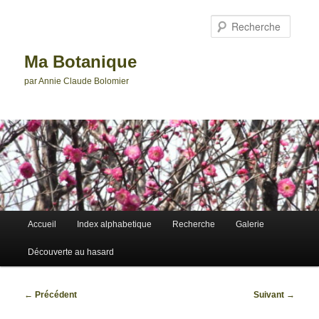
Aller
au
Reche
contenu
principal
Ma Botanique
par Annie Claude Bolomier
Menu
Accueil
Index alphabetique
Recherche
Galerie
principal
Découverte au hasard
Navigation
←
Précédent
Suivant
→
des