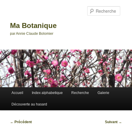
Aller
au
Reche
contenu
principal
Ma Botanique
par Annie Claude Bolomier
Menu
Accueil
Index alphabetique
Recherche
Galerie
principal
Découverte au hasard
Navigation
←
Précédent
Suivant
→
des