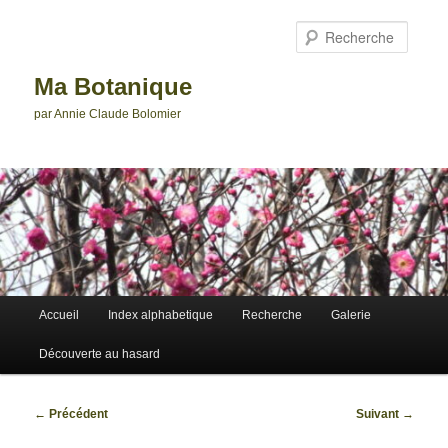
Aller
au
Reche
contenu
principal
Ma Botanique
par Annie Claude Bolomier
Menu
Accueil
Index alphabetique
Recherche
Galerie
principal
Découverte au hasard
Navigation
←
Précédent
Suivant
→
des