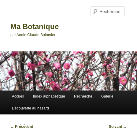
Aller
au
Reche
contenu
principal
Ma Botanique
par Annie Claude Bolomier
Menu
Accueil
Index alphabetique
Recherche
Galerie
principal
Découverte au hasard
Navigation
←
Précédent
Suivant
→
des