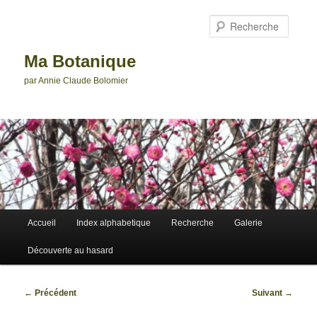
Aller
au
Reche
contenu
principal
Ma Botanique
par Annie Claude Bolomier
Menu
Accueil
Index alphabetique
Recherche
Galerie
principal
Découverte au hasard
Navigation
←
Précédent
Suivant
→
des