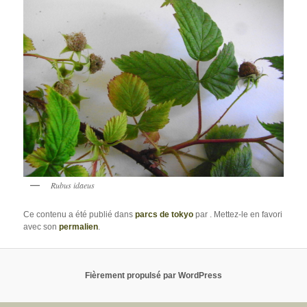
Rubus idaeus
Ce contenu a été publié dans
parcs de tokyo
par
. Mettez-le en favori
avec son
permalien
.
Fièrement propulsé par WordPress