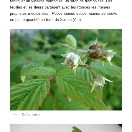
fabriquer un vinaigre framboisé, un sirop de framboises. Les
feuilles et les fleurs partagent avec les Ronces les mêmes
propriétés médicinales.
Rubus idaeus
subps.
idaeus
se trouve
en petite quantité en forêt de Seillon (Ain).
Rubus idaeus