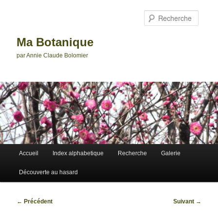
Aller
au
Reche
contenu
principal
Ma Botanique
par Annie Claude Bolomier
Menu
Accueil
Index alphabetique
Recherche
Galerie
principal
Découverte au hasard
Navigation
←
Précédent
Suivant
→
des