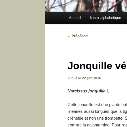
Menu
Accueil
Index alphabetique
principal
Navigation
←
Précédent
des
articles
Jonquille vé
Publié le
22 juin 2026
Narcissus jonquilla
L.
Cette jonquille est une plante bu
linéaires aussi longues que la t
crénelée et non une trompette. 
comme la galantamine. Pour re