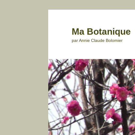
Aller
au
contenu
Ma Botanique
principal
par Annie Claude Bolomier