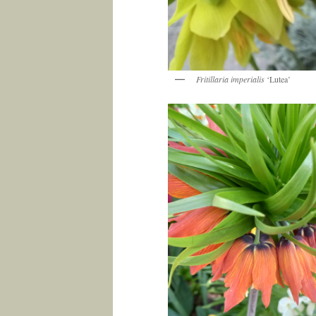
Fritillaria imperialis
‘Lutea’