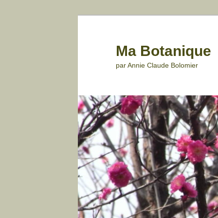
Aller
au
contenu
Ma Botanique
principal
par Annie Claude Bolomier