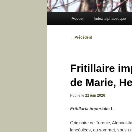
Menu
Accueil
Index alphabetique
principal
Navigation
←
Précédent
des
articles
Fritillaire 
de Marie, He
Publié le
22 juin 2026
Fritillaria imperialis
L.
Originaire de Turquie, Afghanista
lancéolées, au sommet, sous un