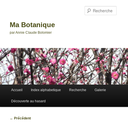
Aller
au
Reche
contenu
principal
Ma Botanique
par Annie Claude Bolomier
Menu
Accueil
Index alphabetique
Recherche
Galerie
principal
Découverte au hasard
Navigation
←
Précédent
des