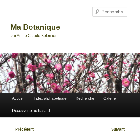
Aller
au
Reche
contenu
principal
Ma Botanique
par Annie Claude Bolomier
Menu
Accueil
Index alphabetique
Recherche
Galerie
principal
Découverte au hasard
Navigation
←
Précédent
Suivant
→
des