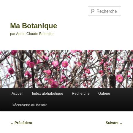
Aller
au
Reche
contenu
principal
Ma Botanique
par Annie Claude Bolomier
Menu
Accueil
Index alphabetique
Recherche
Galerie
principal
Découverte au hasard
Navigation
←
Précédent
Suivant
→
des