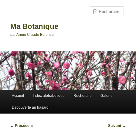
Aller
au
Reche
contenu
principal
Ma Botanique
par Annie Claude Bolomier
Menu
Accueil
Index alphabetique
Recherche
Galerie
principal
Découverte au hasard
Navigation
←
Précédent
Suivant
→
des