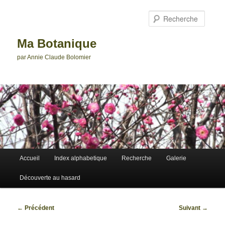
Aller
au
Reche
contenu
principal
Ma Botanique
par Annie Claude Bolomier
Menu
Accueil
Index alphabetique
Recherche
Galerie
principal
Découverte au hasard
Navigation
←
Précédent
Suivant
→
des