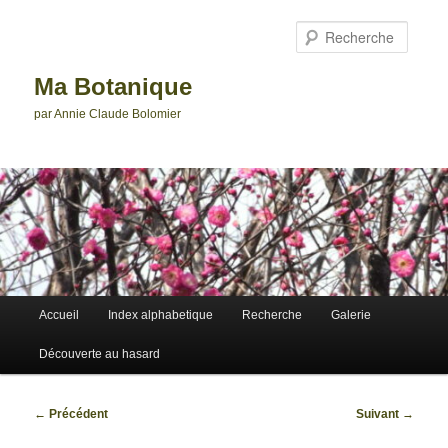
Aller
au
Reche
contenu
principal
Ma Botanique
par Annie Claude Bolomier
Menu
Accueil
Index alphabetique
Recherche
Galerie
principal
Découverte au hasard
Navigation
←
Précédent
Suivant
→
des