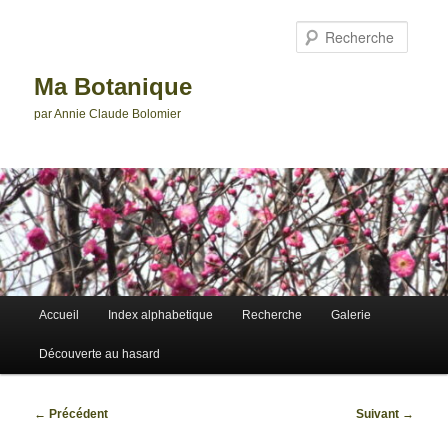
Aller
au
Reche
contenu
principal
Ma Botanique
par Annie Claude Bolomier
Menu
Accueil
Index alphabetique
Recherche
Galerie
principal
Découverte au hasard
Navigation
←
Précédent
Suivant
→
des